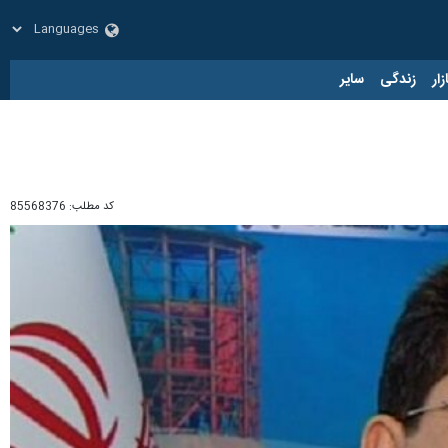
زار
زندگی
سایر
کد مطلب:
85568376