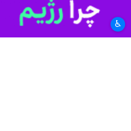
اقتصادی و نهادها، جان دوباره ای به
«حسین محمودی اصل» امروز (یکشنبه) د
♿︎
معدن در شرایط بسیار سختی قرار داد، 
برای این صنعت به وجود آورده است که 
وی افزود: با توجه به نرخ تسهیلات ش
حوزه تولید داشته باشد.
محمودی اصل ادامه‌داد: اتابک با توجه
مورد نیاز خواهد داشت.
کارشناس اقتصادی با اشاره به توانمند
جزیره ای توسط وزارتخانه ها، سازمان ه
وی عنوان کرد: در برنامه های وی، موض
بخش صنعت، بانک مرکزی است که با سی
مختلف از جمله نظام بانکی و بخش های 