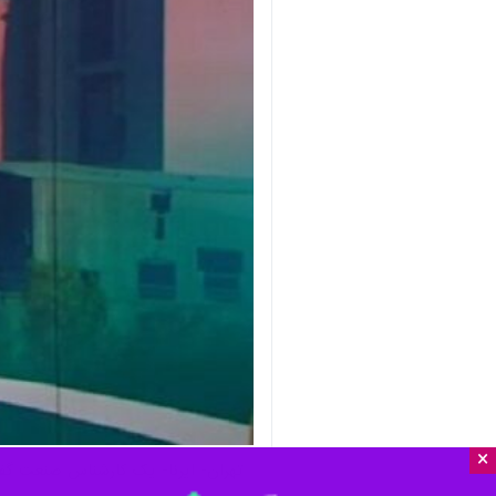
×
تهران- ایرنا- یک کارشناس صنعت گفت