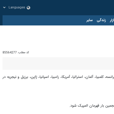
زار
زندگی
سایر
کد مطلب:
85564277