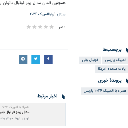
تهران- ایرنا- تیم فوتبال بانوان آمریک