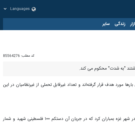
زار
زندگی
سایر
کد مطلب:
85564276
 داشتند "به شدت" محکوم می کند.
رها مورد هدف قرار گرفته‌اند و تعداد غیرقابل تحملی از غیرنظامیان در این
, ارتش رژیم صهیونیستی نمازگزاران فلسطینی را هنگام نماز صبح در مدرسه التابعین در محله «الدرج» در شهر غزه بمباران کرد که در جریان آن دستکم ۱۰۰ فلسطینی شهید و شمار