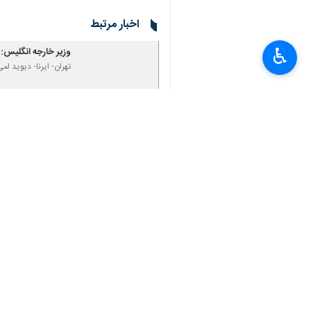
اخبار مرتبط
♿︎
وزیر خارجه انگلیس: 
تهران- ایرنا- دیوید 
×
گروه‌های فلسطینی: ج
تهران- ایرنا- گروه‌ه
عراق حمله وحشیانه ر
بغداد - ایرنا - وزارت
جنبش نجباء خطاب به
بغداد - ایرنا - جنب