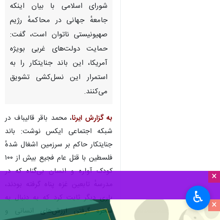
شورای اسلامی با بیان اینکه
جامعهٔ جهانی در محاکمهٔ رژیم
صهیونیستی ناتوان است، گفت:
حمایت دولت‌های غربی بویژه
آمریکا، این باند جنایتکار را به
استمرار این نسل‌کشی تشویق
می‌کنند.
به گزارش ایرنا
، محمد باقر قالیباف در
شبکه اجتماعی ایکس نوشت: باند
جنایتکار حاکم بر سرزمین اشغال شدهٔ
فلسطین با قتل عام فجیع بیش از ۱۰۰
کودک آواره و انسان بی‌گناه که در
×
مدرسهٔ تابعین غزه پناه گرفته‌ بودند،
♿︎
باری دیگر ثابت کرد که به دنبال به
×
سخره گرفتن ارزش‌های انسانی و