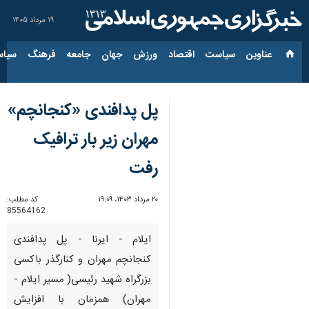
۱۹ مرداد ۱۴۰۵
عناوین‌
سیاست
اقتصاد
ورزش
جهان
جامعه
فرهنگ
سیاس
پل پدافندی «کنجانچم»
مهران زیر بار ترافیک
رفت
۲۰ مرداد ۱۴۰۳، ۱۹:۰۹
کد مطلب:
85564162
ایلام - ایرنا - پل پدافندی
کنجانچم مهران و کنارگذر باکسی
بزرگراه شهید رئیسی( مسیر ایلام -
مهران) همزمان با افزایش