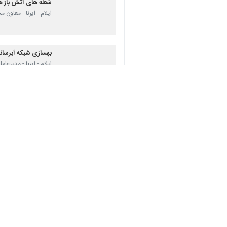
شعله های آتش باز هم
ایلام - ایرنا - معاو
♿︎
بهسازی شبکه آبرسانی روستا
ایلام - ایرنا - مدیرعامل آب و فاضلا
×
مردم نیکوکار شهرستان سیروان ۲ میلیارد ر
ایلام- ایرنا - رئیس کمیته امدا
نظر شما