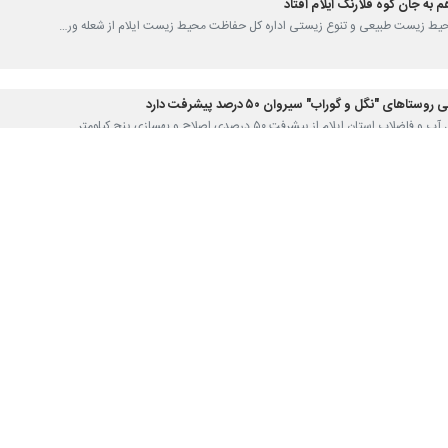
 به جان کوه قلارنگ ایلام افتاد
ن محیط زیست طبیعی و تنوع زیستی اداره کل حفاظت محیط زیست ایلام از شعله ور…
های "نگل و گوراب" سیروان ۵۰ درصد پیشرفت دارد
ب استان ایلام از پیشرفت ۵۰ درصدی اصلاح و بهسازی پنج کیلومتر…
یال زکات پرداخت کردند
د شهرستان سیروان از جمع‌آوری بیش از۲ میلیارد ریال زکات در این…