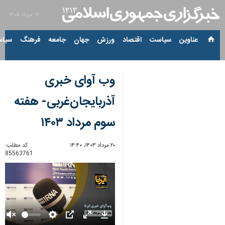
۱۶ مرداد ۱۴۰۵
عناوین‌
سیاست
اقتصاد
ورزش
جهان
جامعه
فرهنگ
سیاس
وب آوای خبری
آذربایجان‌غربی- هفته
سوم مرداد ۱۴۰۳
۲۰ مرداد ۱۴۰۳، ۱۴:۴۰
کد مطلب:
85563761
Unmute
Settings
PIP
Enter
Download