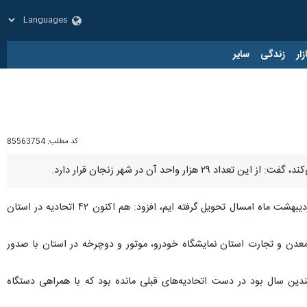
زار
زندگی
سایر
کد مطلب:
85563754