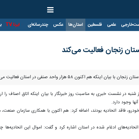
ت‌خارجی
علمی
فلسطین
استان‌ها
عکس
چندرسانه‌ای
ایرنا TV
با