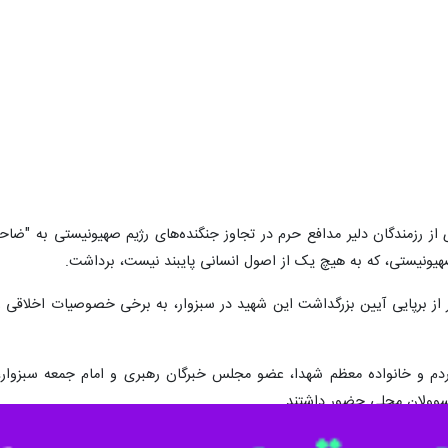
 حرم و شهیدالقدس «میلاد بیدی» روز شنبه با حضور اقشار مختلف مردم در مس