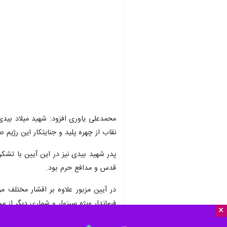
×
سبزوار- ایرنا - آیین بزرگداشت شهدای