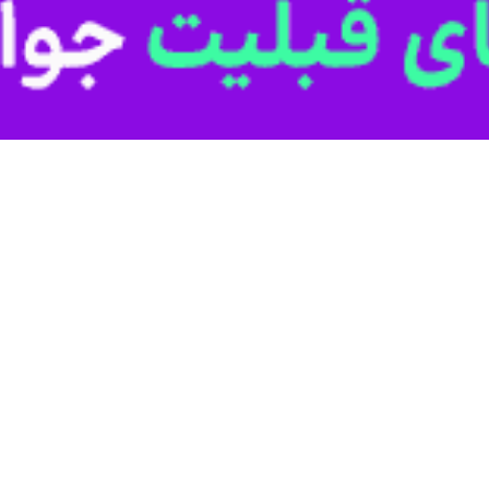
ی فرماندار سبزوار در این آیین با عرض تبریک و تسلیت به خانواده معظ
م پای آرمان‌ها و ارزش‌های انقلاب اسلامی ایستاده اند و در دفاع از فرهنگ 
از رزمندگان دلیر مدافع حرم در تجاوز جنگنده‌های رژیم صهیونیستی به "ضاحیه"