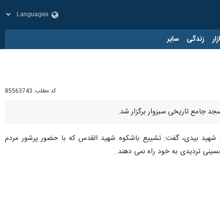
زار
زندگی
سایر
کد مطلب:
85563743