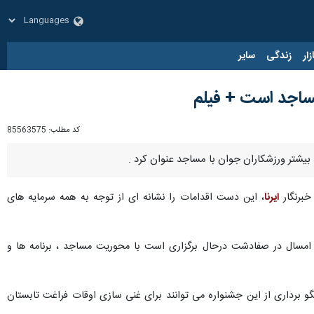
زار
زندگی
سایر
مساجد است + فیلم
کد مطلب:
85563575