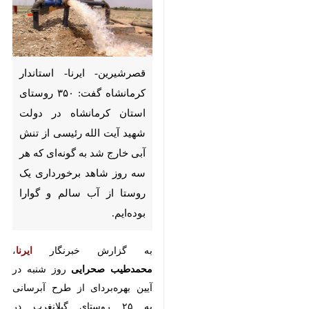
قصرشیرین- ایرنا- استاندار
کرمانشاه گفت: ۳۵۰ روستای
استان کرمانشاه در دولت شهید
آیت الله رئیسی از تنش آبی خارج
شد به گونه‌ای که هر سه روز شاهد
برخورداری یک روستا از آب سالم و
گوارا بوده‌ایم.
به گزارش خبرنگار
ایرنا
،
محمدطیب
صحرایی
روز شنبه در آیین بهره‌بردای
از طرح آبرسانی به ۲۵ روستای
گیلانغرب در روستای «نیان و قیلان» با
♿︎
اشاره به مجاهدت مردم گیلانغرب در
دفاع از این آب و خاک، افزود: