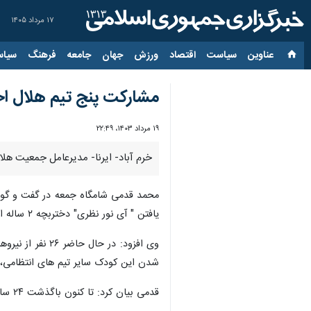
۱۷ مرداد ۱۴۰۵
عناوین‌
سیاست
اقتصاد
ورزش
جهان
جامعه
فرهنگ
سیاس
مشارکت پنج تیم هلال اح
۱۹ مرداد ۱۴۰۳، ۲۲:۴۹
خرم آباد- ایرنا- مدیرعامل جمعیت هلال‌احمر ل
محمد قدمی شامگاه جمعه در گفت و گو ب
یافتن " آی نور نظری" دختربچه ۲ ساله الیگودرزی در محل حضور دارند.
وی افزود: در 
شدن این کودک سایر تیم های انتظامی، 
قدمی بیان کرد: تا کنون باگذشت ۲۴ ساعت هنوز خبر جدیدی به دستمان نرسیده و تلاش برای پیدا کردن این دختر بچه ادامه دارد.