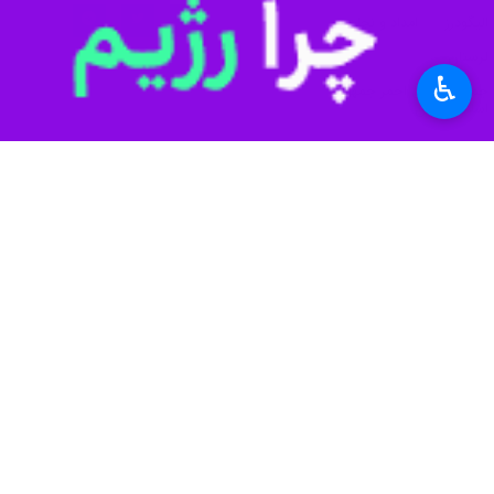
الیگودرز
امداد و نجات
لرستان
♿︎
جمعیت هلال احمر جمهوری
اسلامی ایران
اخبار مرتبط
درخواست سرپرست فرم
خرم‌آباد - ایرنا - س
کوهنوردان گمشده در 
خرم آباد- ایرنا- مدیرعامل جمعیت هلا
پیدا شدن جسد دختر
خرم آباد _ ایرنا _ 