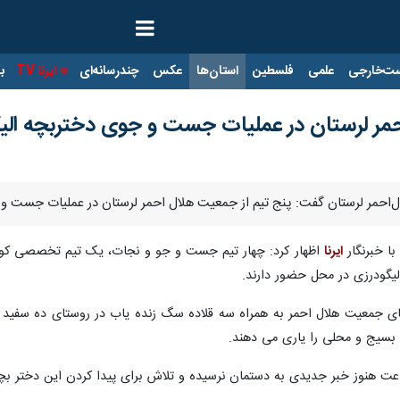
ت‌خارجی
علمی
فلسطین
استان‌ها
عکس
چندرسانه‌ای
ایرنا TV
با
مر لرستان در عملیات جست و جوی دختربچه الی
رستان گفت: پنج تیم از جمعیت هلال احمر لرستان در عملیات جست و جو برای یافتن " آی نور" د
ا خبرنگار
ایرنا
اظهار کرد: چهار تیم جست و جو و نجات، یک تیم تخصصی کو
حال حاضر ۲۶ نفر از نیروهای جمعیت هلال احمر به همراه سه قلاده سگ زنده یاب در روست
بسیج و محلی را یاری می دهند.