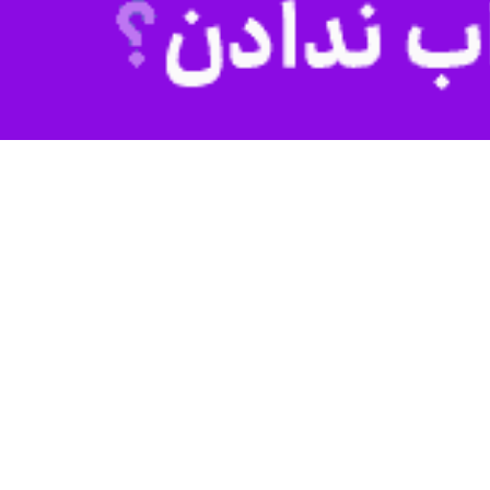
سیفی، فیلمبردار: رضا دانشور، گریم: کوروش علیزاده، صدابردار: مهرداد
یریت تبلیغات و اطلاع‌رسانی: گروه مدیاژورنال، تهیه‌کننده و مجری طرح: