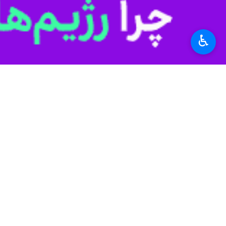
فهرست عوامل عبارت است از: کارگردان:
دادگری، صداگذار: عرفان ابراهیمی، طرا
ناهیدفیلم، پخش: رسانه فیلمسازان مولود
♿︎