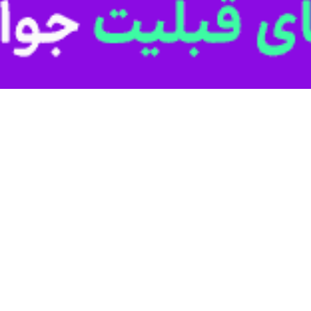
 حجت سیفی، مدیر تولید: رحیم عرب امینی، تدوین: وحید قاضی میرسعید، حجت 
ح صحنه و لباس: قاسم مربی، شهناز ارسالی، طراح پوستر: شهناز ارسالی، مد
.