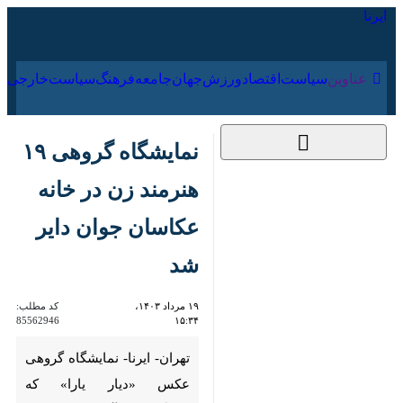
۱۶ مرداد ۱۴۰۵
عناوین‌
سیاست
اقتصاد
ورزش
جهان
جامعه
فرهنگ
سیاست
نمایشگاه گروهی ۱۹
هنرمند زن در خانه
عکاسان جوان دایر شد
۱۹ مرداد ۱۴۰۳، ۱۵:۳۴
کد مطلب:
85562946
تهران- ایرنا- نمایشگاه گروهی
عکس «دیار یارا» که دربرگیرنده
آثار ۱۹ بانوی هنرمند جوان است از
پنج‌شنبه ۱۸ مرداد در گالری خانه