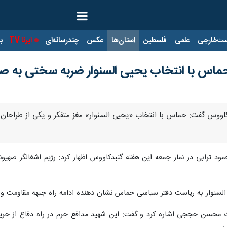
ت‌خارجی
علمی
فلسطین
استان‌ها
عکس
چندرسانه‌ای
ایرنا TV
با
ماس با انتخاب یحیی السنوار ضربه سختی به صه
دکاووس گفت: حماس با انتخاب «یحیی السنوار» مغز متفکر و یکی از طراحا
مود ترابی در نماز جمعه این هفته گنبدکاووس اظهار کرد: رژیم اشغالگر صه
 السنوار به ریاست دفتر سیاسی حماس نشان دهنده ادامه راه جبهه مقاومت 
ت محسن حججی اشاره کرد و گفت: این شهید مدافع حرم در راه دفاع از حر