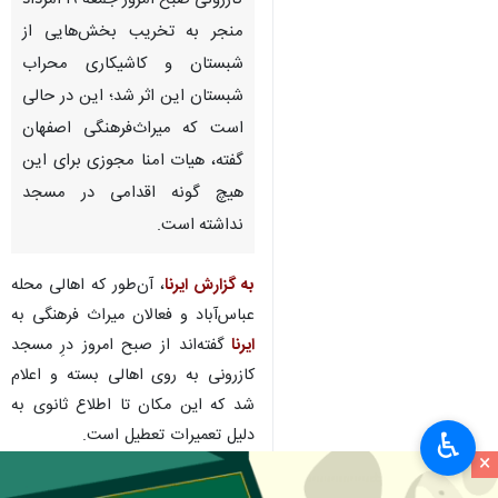
کازرونی صبح امروز جمعه ۱۹ امرداد
منجر به تخریب بخش‌هایی از
شبستان و کاشیکاری محراب
شبستان این اثر شد؛ این در حالی
است که میراث‌فرهنگی اصفهان
گفته، هیات امنا مجوزی برای این
هیچ گونه اقدامی در مسجد
نداشته است.
به گزارش ایرنا
، آن‌طور که اهالی محله
عباس‌آباد و فعالان میراث فرهنگی به
ایرنا
گفته‌اند از صبح امروز درِ مسجد
کازرونی به روی اهالی بسته و اعلام
شد که این مکان تا اطلاع ثانوی به
دلیل تعمیرات تعطیل است‌.
♿︎
×
×
با شنیده شدن صدای هیلتی و