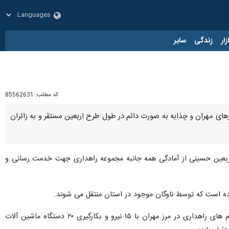
زار
زندگی
سایر
کد مطلب:
85562631