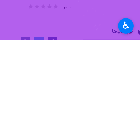
♿︎
خدمت رسانی می‌کنند.
به گزارش روز جمعه روابط عمومی اداره
ایجاد بستر سفرهای امن و ایمن برای زائ
وی ادامه داد: سه مرز مهران، چذابه و 
سبک و سنگین و همچنین در مرز چذابه با بیش از ۲۵ نفر و بهره‌گیری از هفت دستگاه ماشین سبک، به
بیشتر بخوانید
۱۵ درصد زائران برگشتی از مرز مهران به اندیمشک منتقل می‌شوند
هزار مجتمع‌ خدماتی رفاهی بین را
۱۰ هزار زائر یزدی با اتوبوس به کربلا اعزام شدند