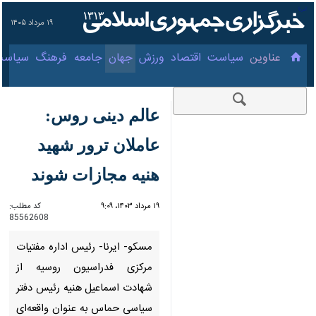
۱۹ مرداد ۱۴۰۵
عناوین‌
سیاست
اقتصاد
ورزش
جهان
جامعه
فرهنگ
سیاس
عالم دینی روس: عاملان
ترور شهید هنیه مجازات
شوند
۱۹ مرداد ۱۴۰۳، ۹:۰۹
کد مطلب:
85562608