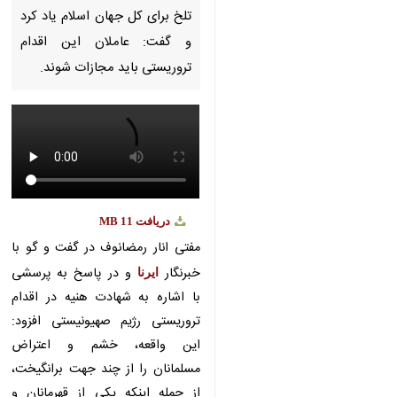
Pause
Play
00:00
00:00
×
♿︎
×