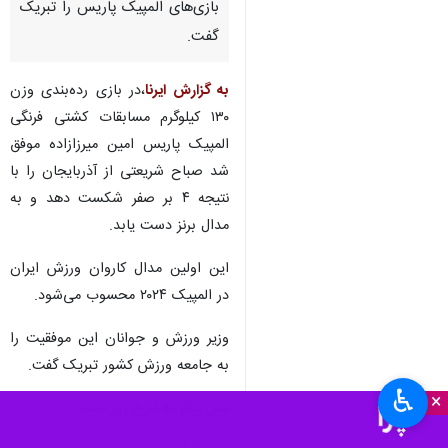
بازی‌های المپیک پاریس را تبریک
گفت.
به گزارش ایرنا
،در بازی رده‌بندی وزن
١٣٠ کیلوگرم مسابقات کشتی فرنگی
المپیک پاریس امین میرزازاده موفق
شد صباح شریعتی از آذربایجان را با
نتیجه ۴ بر صفر شکست دهد و به
مدال برنز دست یابد.
این اولین مدال کاروان ورزش ایران
در المپیک ٢٠٢۴ محسوب می‌شود.
وزیر ورزش و جوانان این موفقیت را
به جامعه ورزش کشور تبریک گفت.
♿︎
×
متن پیام به شرح زیر است: