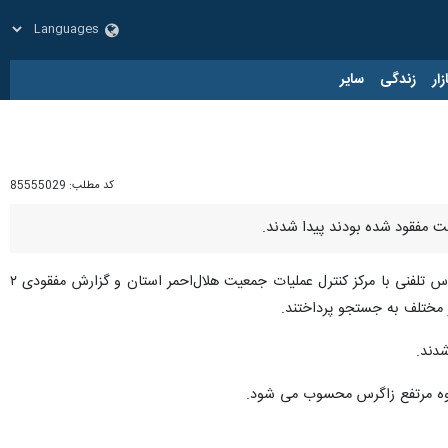
زار
زندگی
سایر
کد مطلب:
85555029