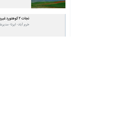
قله سنبران به ارتفاع ۴۱۵۰ متر مرتفع ترین قله رشته کوه اشترانکوه لرستان است و بعد از دنا و زردکوه سومین رشته کوه مرتفع زاگرس محسوب می شود.
استان‌ها
لرستان
♿︎
۱۰ نفر
برچسب‌ها
کوهنوردی
لرستان
ازنا
جمعیت هلال احمر جمهوری
اسلامی ایران
اخبار مرتبط
کوهنوردان تهرانی گرف
خرم آباد- ایرنا- مدیر