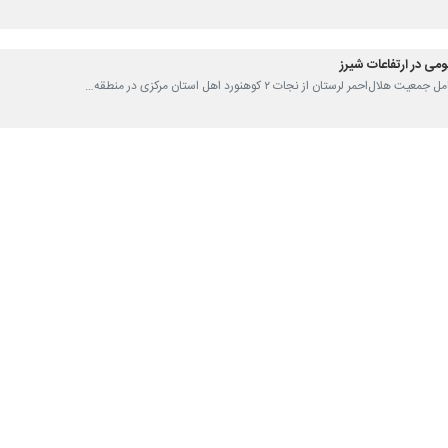
تار در ارتفاعات اشترانکوه لرستان نجات یافتند
عامل جمعیت هلال‌احمر لرستان گفت: سه کوهنورد تهرانی که صبح امروز در ارتفاعات…