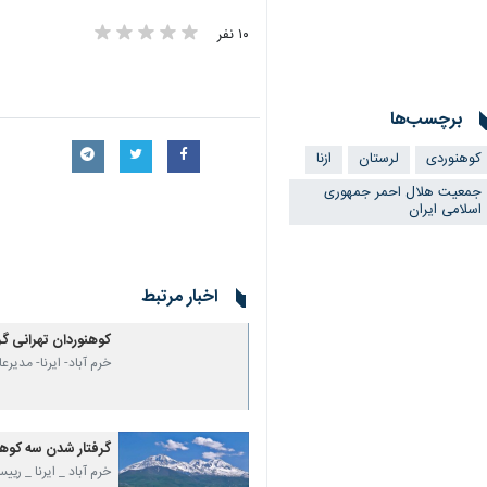
خرم آباد- ایرنا- مدیرعامل جمعیت هلال احمر لرستان گفت: ۲ کوهنورد که پس از صعود به قله 
به گزارش ایرنا
کوهنورد در ارتفاعات سنبران اشتراکوه،
وی افزود: پس از چند ساعت جستجو در منطقه توسط نجاتگران، ار
×