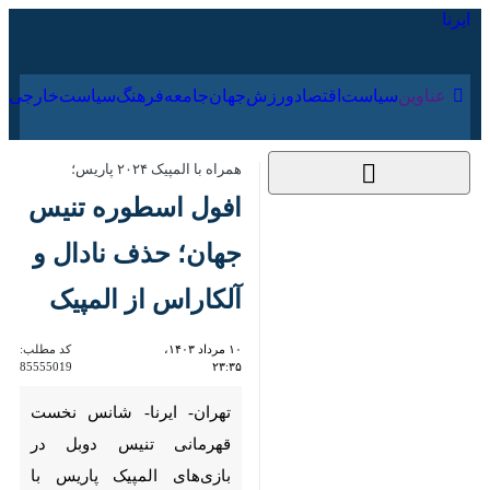
۱۹ مرداد ۱۴۰۵
عناوین‌
سیاست
اقتصاد
ورزش
جهان
جامعه
فرهنگ
سیاس
همراه با المپیک ۲۰۲۴ پاریس؛
افول اسطوره تنیس
جهان؛ حذف نادال و
آلکاراس از المپیک
۱۰ مرداد ۱۴۰۳، ۲۳:۳۵
کد مطلب:
85555019
تهران- ایرنا- شانس نخست
قهرمانی تنیس دوبل در بازی‌های
المپیک پاریس با شکست برابر