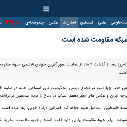
ت‌خارجی
علمی
فلسطین
استان‌ها
عکس
چندرسانه‌ای
ایرنا TV
با
 شبکه مقاومت شده است
ساوه - ایرنا - امام جمعه ساوه گفت: امروز بعد از گذشت ۹ ماه از عملیات غر
است.
می
عصر چهارشنبه در تجمع مردمی محکومیت ترور اسماعیل هنیه در ساوه اظها
چم ایران و عکس های رهبر معظم انقلاب در دفاع از مردم فلسطین برافراشته
ه فلسطینی اسماعیل هنیه اضافه کرد: اسرائیل درنده خویی، رها شده است 
شهادت برای جبهه مقاومت برکاتی دارد گفت: انسجام جبهه مقاومت، منفورتر 