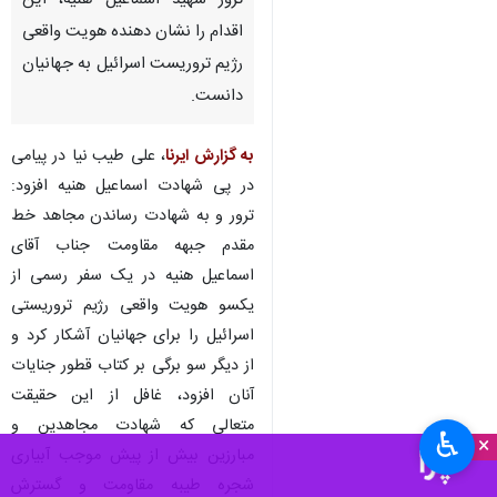
ترور شهید اسماعیل هنیه، این
اقدام را نشان دهنده هویت واقعی
رژیم تروریست اسرائیل به جهانیان
دانست.
به گزارش ایرنا
، علی طیب نیا در پیامی
در پی شهادت اسماعیل هنیه افزود:
ترور و به شهادت رساندن مجاهد خط
مقدم جبهه مقاومت جناب آقای
اسماعیل هنیه در یک سفر رسمی از
یکسو هویت واقعی رژیم تروریستی
اسرائیل را برای جهانیان آشکار کرد و
از دیگر سو برگی بر کتاب قطور جنایات
آنان افزود، غافل از این حقیقت
متعالی که شهادت مجاهدین و
♿︎
×
مبارزین بیش از پیش موجب آبیاری
شجره طیبه مقاومت و گسترش