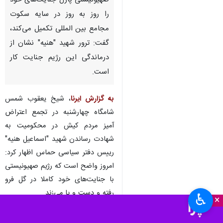
صهیونیستی پازل جنایت‌های خود
را روز به روز در سایه سکوت
مجامع بین المللی تکمیل می‌کند،
گفت: ترور شهید "هنیه" نشان از
درماندگی این رژیم جنایت کار
است.
به گزارش ایرنا
، شیخ یعقوب شمس
شامگاه چهارشنبه در تجمع اعتراض
آمیز مردم کیش در محکومیت به
شهادت رساندن شهید "اسماعیل هنیه"
رییس دفتر سیاسی حماس اظهار کرد:
امروز واضح است که رژیم صهیونیستی
با جنایت‌های خود کاملا در گل فرو
رفته و دست و پا می‌زند.
♿︎
×
وی ادامه داد: رژیم صهیونیستی با