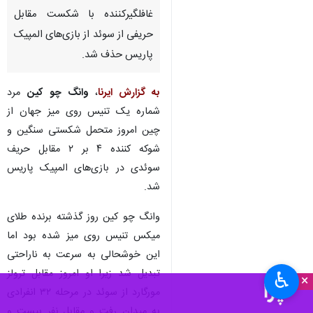
غافلگیرکننده با شکست مقابل
حریفی از سوئد از بازی‌های المپیک
پاریس حذف شد.
به گزارش ایرنا
،
وانگ چو کین
مرد
شماره یک تنیس روی میز جهان از
چین امروز متحمل شکستی سنگین و
شوکه کننده ۴ بر ۲ مقابل حریف
سوئدی در بازی‌های المپیک پاریس
شد.
وانگ چو کین روز گذشته برنده طلای
میکس تنیس روی میز شده بود اما
این خوشحالی به سرعت به ناراحتی
تبدیل شد زیرا او امروز مقابل ترولز
♿︎
×
مورگارد از سوئد در مرحله ۳۲ انفرادی
به میدان رفت و مقابل نفر بیست و