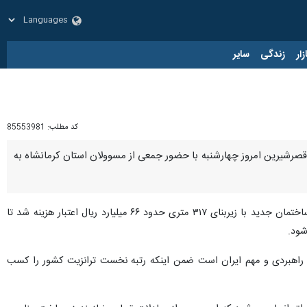
زار
زندگی
سایر
کد مطلب:
85553981
شهرستان قصرشیرین امروز چهارشنبه با حضور جمعی از مسوولان استان کرمانشاه به
، ناظر گمرکات استان و مدیرکل گمرک کرمانشاه در مراسم افتتاح این طرح گفت: برای ساخت ۲ ساختمان جدید با زیربنای ۳۱۷ متری حدود ۶۶ میلیارد ریال اعتبار هزینه شد تا
شود.
های راهبردی و مهم ایران است ضمن اینکه رتبه نخست ترانزیت کشور را کسب