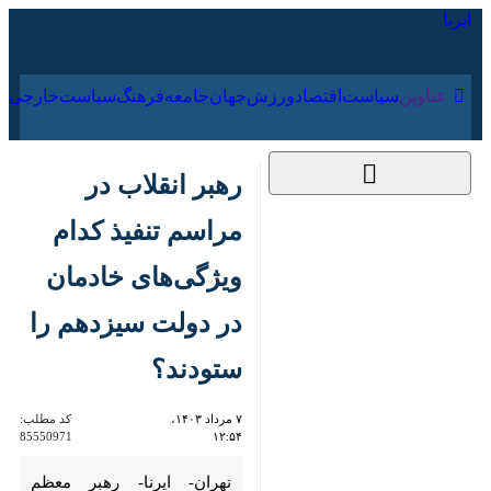
۱۶ مرداد ۱۴۰۵
عناوین‌
سیاست
اقتصاد
ورزش
جهان
جامعه
فرهنگ
رهبر انقلاب در مراسم
تنفیذ کدام ویژگی‌های
خادمان در دولت
سیزدهم را ستودند؟
۷ مرداد ۱۴۰۳، ۱۲:۵۴
کد مطلب:
85550971
تهران- ایرنا- رهبر معظم انقلاب،
امروز رأی ملت ایران به «مسعود