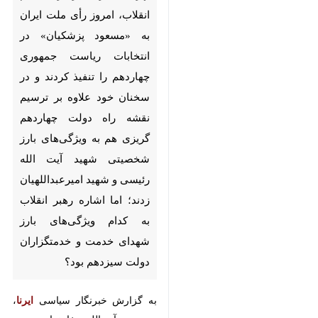
پزشکیان» در انتخابات ریاست
جمهوری چهاردهم را تنفیذ کردند و
در سخنان خود علاوه بر ترسیم
نقشه راه دولت چهاردهم گریزی
هم به ویژگی‌های بارز شخصیتی
شهید آیت الله رئیسی و شهید
امیرعبداللهیان زدند؛ اما اشاره رهبر
انقلاب به کدام ویژگی‌های بارز
شهدای خدمت و خدمتگزاران
دولت سیزدهم بود؟
به گزارش خبرنگار سیاسی
ایرنا
،
حضرت آیت‌الله خامنه‌ای رهبر معظم
انقلاب اسلامی، امروز -یکشنبه ۷ مرداد
♿︎
۱۴۰۳- در مراسم تنفیذ رای ملت ایران
×
به «مسعود پزشکیان» در چهاردهمین