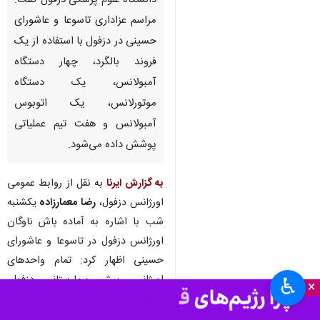
دانشگاه علوم پزشکی دزفول گفت:
مراسم عزاداری تاسوعا و عاشورای
حسینی در دزفول با استفاده از یک
فروند بالگرد، چهار دستگاه
آمبولانس، یک دستگاه
موتورلانس، یک اتوبوس
آمبولانس و هفت تیم عملیاتی
پوشش داده می‌شود.
به گزارش ایرنا
به نقل از روابط عمومی
اورژانس دزفول،
رضا معمارزاده
یکشنبه
شب با اشاره به آماده باش ناوگان
اورژانس دزفول در تاسوعا و عاشورای
حسینی اظهار کرد: تمام واحدهای
اورژانس پیش‌ بیمارستانی دزفول،
♿︎
×
اتاق‌های فرمان و مراکز فرماندهی
عملیات در تاسوعا و عاشورای حسینی