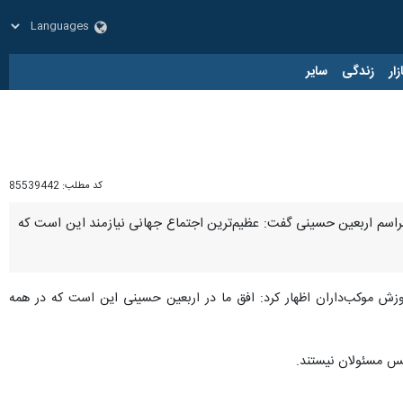
زار
زندگی
سایر
کد مطلب:
85539442