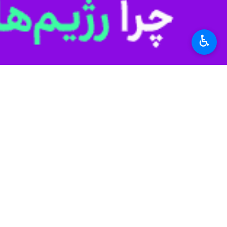
اهواز - ایرنا - معاون آموزش‌ و مش
♿︎
از آراستگی محیط زیستی برخوردار باش
به گزارش ایرنا
،
نوراله مرادی
روز یکشنبه 
موکب‌ها علاوه بر کارشناس فرهنگی و د
وی در ادامه بر نقش و جایگاه ویژه‌ تش