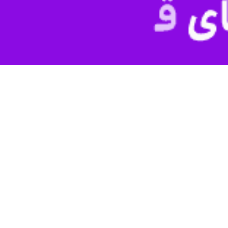
کا در گزارشی با بیان اینکه تیراندازی نافرجام به سوی «دونالد ترامپ»، 
در انتخابات ریاست جمهوری آبان ماه شده است.
وس» امروز (یکشنبه) در گزارشی با بیان اینکه تیراندازی به سوی
«دونالد تر
ت که حزب جمهوری‌خواه در مورد شانس خود در انتخابات آمریکا در ماه 
ز می‌شود، شرکت کند.
جو بایدن
رئیس‌جم
واه مجلس نمایندگان آمریکا به «آکسیوس» گفت: شما به رئیس‌جمهور بعدی ایا
 این حادثه تیراندازی، باعث تحکیم «حزب جمهوری‌خواه به شدت گسیخته» در
مریکا نیز به آکسیوس گفت: در این مورد، فکر می‌کنم که ما از رئیس‌جمهور ت