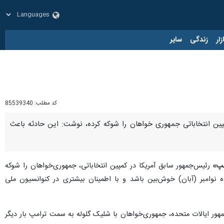
زار
زندگی
سایر
کد مطلب:
85539340