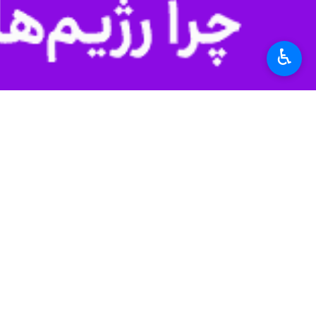
♿︎
تهران-ایرنا- تارنمای «آکسیوس» آمری
خوش‌بینی این حزب نسبت به پیروزی 
به گزارش ایرنا
، تارنمای آمریکایی «آکسی
کرد، نوشت که این حادثه باعث شده اس
جمهوری‌خواهان که از فردا (دوشنبه) آغا
«آکسیوس» گزارش داد: پس از ۲ هفته حواشی سیاسی در بحبوحه هراس دموکرات‌ها بر سر نامزدی
مورد توجه قرار گرفتند.
از سوی دیگر،
نانسی میس
عضو جمهوری‌خ
بر اساس این گزارش، به نظر می‌رسد که
یکی از جمهوری‌خواهان میانه‌روی مجلس آ