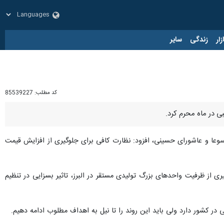
زار
زندگی
سایر
کد مطلب:
85539227