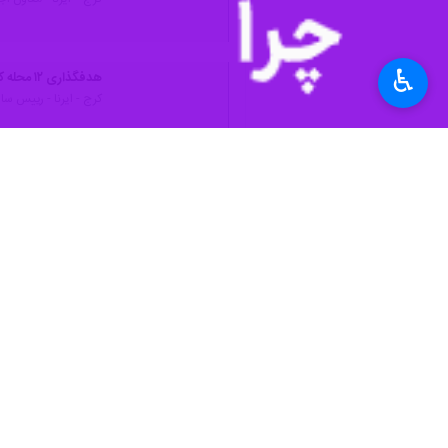
♿︎
کرج - ایرنا - استاندار البرز ،دستگاهه
به گزارش خبرنگار
ایرنا
،"
مجتبی عبداللهی"
ها باید در دستور کار دستگاههای اجرایی ق
وی ادامه داد: تامین، توزیع و ذخیره کا
بازار و کنترل قیمت ها دارد.
عبداللهی گفت: جای خرسندی دارد که استا
وی همچنین بر ضرورت نظارت بر بازار میو
استاندار البرز افزود: باید تعهدات و ام
استان‌ها
البرز
۰ نفر