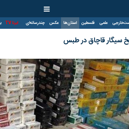
ت‌خارجی
علمی
فلسطین
استان‌ها
عکس
چندرسانه‌ای
ایرنا TV
با