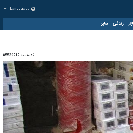
زار
زندگی
سایر
کد مطلب:
85539212