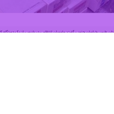
ان جنوبی گفت: ماموران انتظامی در بازرسی از یک دستگاه کامیونت، ۴۶۶ هزار و ۸۰۰ نخ سیگار خارجی قاچاق را
هنگ عباس حسنی روز یکشنبه اظهار کرد: ماموران ایستگاه بازرسی "دیهوک" ش
 مشکوک شدند و خودرو را برای بررسی بیشتر متوقف کردند.
وی افزود: پس از هماهنگی با مقام قضایی در بازرسی از کا
ستگیر کردند که متهمان با تشکیل پرونده برای سیر مراحل قانونی به مراجع قضایی معرفی شدند.
ت سالم اقتصادی و فرهنگی یک جامعه را تهدید می‌کند تصریح کرد: پلیس با هم