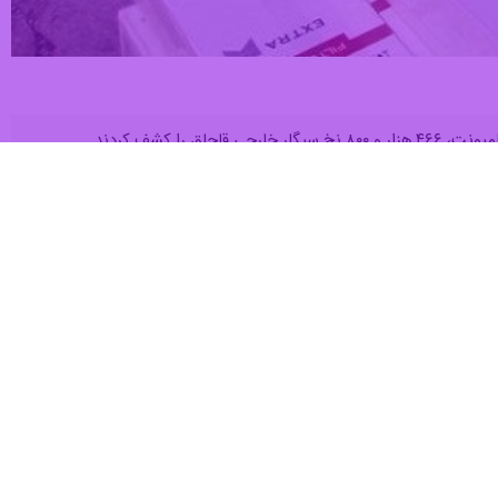
 کشف کردند.
هرستان طبس هنگام کنترل خودروهای عبوری در جاده‌ها به یک کامیونت که
میونت، ۴۶۶ هزار و ۸۰۰ نخ سیگار خارجی قاچاق کشف شد که ارزش ریالی کالای قاچاق بنا بر نظریه کارشناسان مربوطه بیش از چهار
ه توان و جدیت همواره آماده است با قاچاقچیان و اخلالگران نظم و امنیت