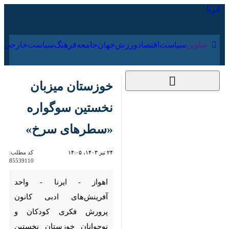
۱۶ مرداد ۱۴۰۵
عناوین‌
سیاست
اقتصاد
ورزش
جهان
جامعه
فرهنگ
سیاس
خوزستان میزبان
نخستین سوگواره
«سطرهای سرخ»
۲۴ تیر ۱۴۰۳، ۱۴:۰۵
کد مطلب:
85539110
اهواز - ایرنا - واحد آفرینش‌های
ادبی کانون پرورش فکری کودکان
و نوجوانان خوزستان نخستین
سوگواره‌ استانی «سطرهای سرخ»