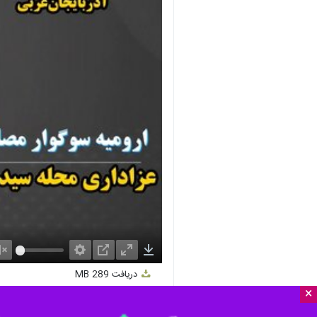
nmute
Settings
PIP
Enter
Download
دریافت
289 MB
fullscreen
×
ارومیه- ایرنا- عزاداران مسجد و محله