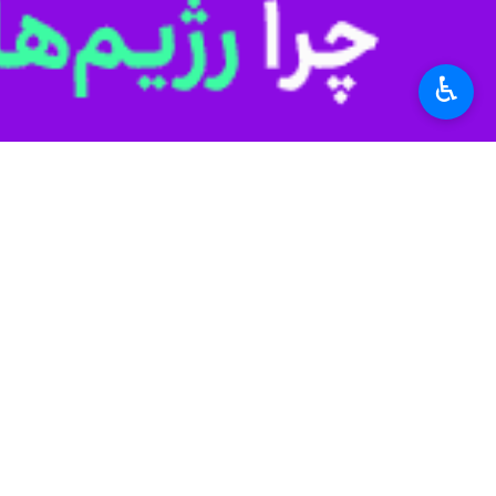
می‌شود.
بیشتر بخوانید
♿︎
فیلم/زنجیر زنی عزاداران مسجد حا
فیلم| عزاداری شبانه ماه محرم در
فیلم| عزاداری تاسوعای حسینی در 
فیلم| عزاداری شاه حسین گویان در
استان‌ها
آذربایجان غربی
۱ نفر
برچسب‌ها
آذربایجان غربی
ارومیه
هیأت عزاداری