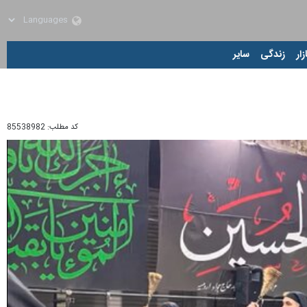
زار
زندگی
سایر
کد مطلب:
85538982