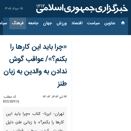
۱۵ مرداد ۱۴۰۵
عناوین‌
سیاست
اقتصاد
ورزش
جهان
جامعه
فرهنگ
سیاس
«چرا باید این کارها را
بکنم؟»/ عواقب گوش
ندادن به والدین به زبان
طنز
۲۴ تیر ۱۴۰۳، ۱۳:۰۳
کد مطلب:
85538916
تهران- ایرنا- کتاب «چرا باید این
کارها را بکنم؟» با زبانی طنز، دلیل