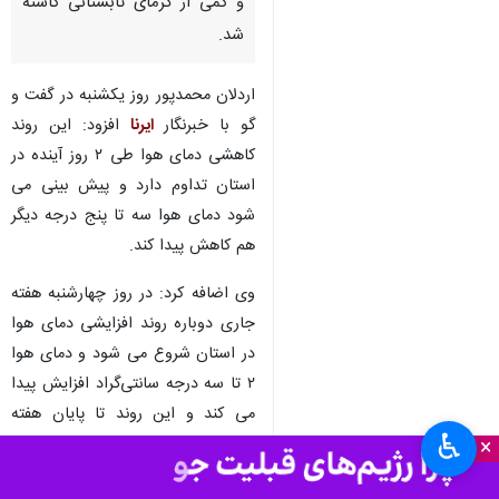
مهاباد- ایرنا- رییس اداره
هواشناسی مهاباد گفت: با شمالی
شدن جریان های جوی، دمای هوا
در آذربایجان‌غربی به طور میانگین
سه درجه سانتی‌گراد کاهش یافت
و کمی از گرمای تابستانی کاسته
شد.
اردلان محمدپور روز یکشنبه در گفت و
گو با خبرنگار
ایرنا
افزود: این روند
کاهشی دمای هوا طی ۲ روز آینده در
استان تداوم دارد و پیش بینی می
شود دمای هوا سه تا پنج درجه دیگر
هم کاهش پیدا کند.
♿︎
×
وی اضافه کرد: در روز چهارشنبه هفته
جاری دوباره روند افزایشی دمای هوا