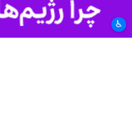
تهران بزرگ - ایرنا - سه سالی از مدیریت شهری ششم گذشته و صح
♿︎
به گزارش ایرنا
مطرح کردند.
تذکرات ۲ عضو شورای شهر اما ا
قرار ندارد و از سوی دیگر حجت الاسلام
کمیسیون ماده ۵ قلک شهرداری نیست
در ابتدا
نرجس سلیمانی
رییس کمیسیون نظ
عضو آغاز سال چهارم شورا را فرصت من
وی افزود: از وقتی وارد شورا شدیم شه
ندارد.