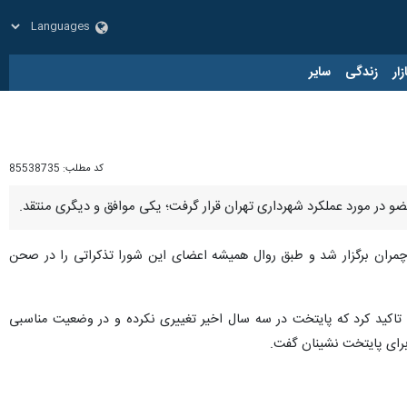
زار
زندگی
سایر
کد مطلب:
85538735