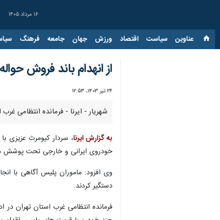
۱۶ مرداد ۱۴۰۵
عناوین‌
سیاست
اقتصاد
ورزش
جهان
جامعه
فرهنگ
سیاس
از انهدام باند فروش حواله
۲۴ تیر ۱۴۰۳، ۱۲:۵۳
شهریار - ایرنا - فرمانده انتظامی غرب استان تهران از متلاشی شدن باند ۳نفره کلا
به گزارش ایرنا
، سردار کیومرث عزیزی با
خودروی ایرانی و خارجی تحت پوشش دفتر
وی افزود: ماموران پلیس آگاهی با انج
دستگیر کردند.