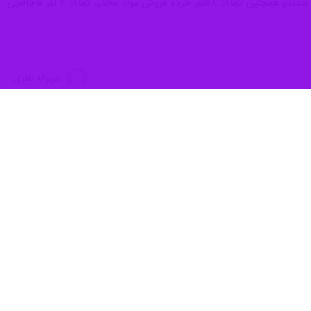
وی ادامه داد: در جریان اجرای این طرح تعداد ۱۴۵ نفر از معتادان تابلو جمع آوری و به کمپ های ترک اعتیاد معرفی شدندو همچنین تعداد ۵۸نفر خرده فروش مواد مخدر، تعداد ۶ نفر قاچاقچی
عزیزاله نظری