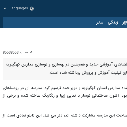
زار
زندگی
سایر
کد مطلب:
85538553