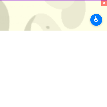
×
قضاوت دیدار پالایش نفت اصفهان با شه
به گزارش ایرنا
، در یکی از مهمترین دید
♿︎
بهشتی مشهد پنج بر صفر میزبان مشهد
فوتسال بانوان ایران» دست یافت.
قهرمانان آسیا شد.
استان‌ها
اصفهان
۳ نفر
برچسب‌ها
لیگ برتر فوتسال