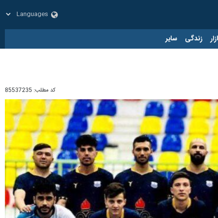
زار
زندگی
سایر
کد مطلب:
85537235