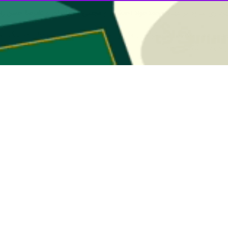
رداری ساوه بر عهده
محمدجواد احتشام
و
مجتبی بختیاریان
و
علیرضا حسن زا
ارهای هفته نخست تیم فوتسال «گیتی پسند» دیگر نماینده اصفهان در لیگ بر
ی خود را شکست داد.
اصفهان از قطب‌های اصلی فوتسال کشور در هر ۲ بخش مردان و زنان است، تیم فوتسال زنان 