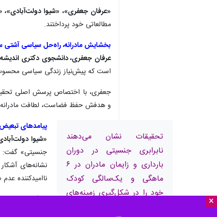
«عرفان جعفری»، «شیوا دولت‌آبادی»، «
مطالعاتی خود پرداختند.
بخشایش مادرانه، راه‌حل سیاسی آشتی سو
عرفان جعفری، دانشجوی دکتری اندیشه
است که پیش‌نیاز زندگی سیاسی محسوب م
جعفری، با اختصاص پرسش اصلی تحقیق خو
و هدفش حفظ فضاست، لطافت مادرانه را
پیامدهای تبعیض ج
تحقیقات نشان می‌دهند
«شیوا دولت‌آبادی
نابرابری جنسیتی در دوران
جنسیتی» گفت: تج
بارداری و زایمان مادران در ۶
نشانه‌های آشکار
ماهگی و یک‌سالگی کودک
ناامیدکننده عدم
خود را در شکل‌گیری زمینه‌های
به گفته وی، عام
×
رفتاری _ اجتماعی و بویژه
کودک) در اختیا