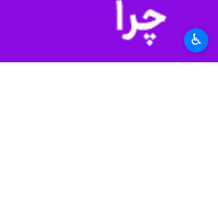
هیجانی کودک نشان می‌دهد
پدیده‌هایی اجتما
گرفته و برخاسته 
♿︎
رئیس پیشین انجمن روانشناسی ایران افز
برچسب کم‌توانی خورده و محدود می‌کند.
می‌دهد.
به گفته دولت‌آبادی، از آنجا که تبعیض
دیده می‌شوند. ضروری است برای آماده‌
بودن» است، توجه کنیم.
آغاز تحول جدی در کنشگری زنان
«علی اشرف‌نظری» استاد علوم سیاسی دا
مشارکت سیاسی زنان در قالب انجمن‌ها، 
نگرش‌های ساختاری با تأکید بر ایده 
پرسش اصلی پژوهش این استاد دانشگا