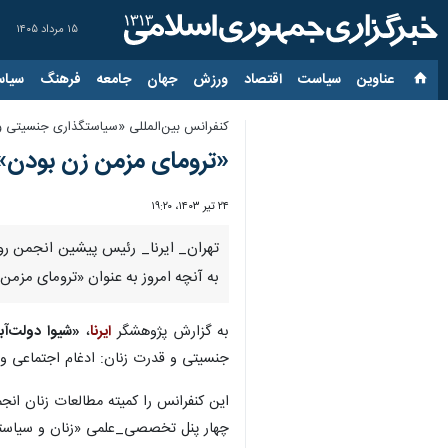
۱۵ مرداد ۱۴۰۵
عناوین‌
سیاست
اقتصاد
ورزش
جهان
جامعه
فرهنگ
سیاس
کنفرانس بین‌المللی «سیاستگذاری جنسیتی و قدرت ز
«ترومای مزمن زن بودن» چ
۲۴ تیر ۱۴۰۳، ۱۹:۲۰
تهران_ ایرنا_ رئیس پیشین انجمن روا
به آنچه امروز به عنوان «ترومای مزمن
به گزارش پژوهشگر
ایرنا
،
«شیوا دولت‌آب
جنسیتی و قدرت زنان: ادغام اجتماعی و 
این کنفرانس را کمیته مطالعات زنان ا
چهار پنل تخصصی_علمی «زنان و سیاستگذ