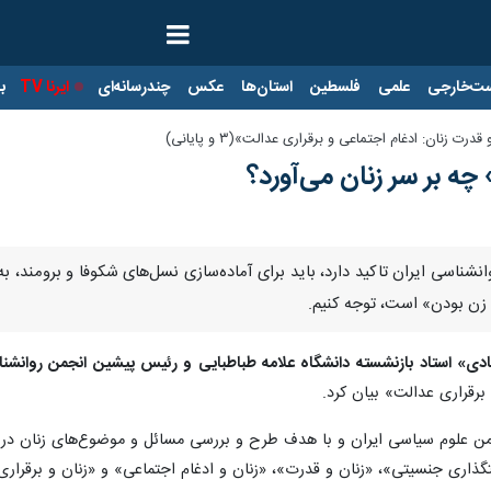
ت‌خارجی
علمی
فلسطین
استان‌ها
عکس
چندرسانه‌ای
ایرنا TV
با
نان: ادغام اجتماعی و برقراری عدالت»(۳ و پایانی)
ه بر سر زنان می‌آورد؟
نشناسی ایران تاکید دارد، باید برای آماده‌سازی نسل‌های شکوفا و برومند،
 زن بودن» است، توجه کنیم.
ادی» استاد بازنشسته دانشگاه علامه طباطبایی و رئیس پیشین انجمن روانشنا
برقراری عدالت» بیان کرد.
نجمن علوم سیاسی ایران و با هدف طرح و بررسی مسائل و موضوع‌های زنان در
اری جنسیتی»، «زنان و قدرت»، «زنان و ادغام اجتماعی» و «زنان و برقراری