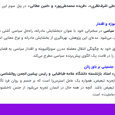
علی اشرف‌نظری»، «فریده محمدعلی‌پور» و «امین عطائی
» در پنل سوم این ک
ژه و اقتدار
 سیاسی
در سخنرانی خود با عنوان «بخشایش مادرانه، راه‌حل سیاسی آشتی س
ی‌شود. مدعای این پژوهش، بهره‌گیری از بخشایش مادرانه و نوع معنایی اس
د به چگونگی انتقال معضلهِ مدرن سوبژکتیویته و اقتدار سیاسی به فضایی م
 در قامت یک الگوی پیش‌برنده سیاسی مطرح می‌کند.
نسیتی بر باور زنان
» استاد بازنشسته دانشگاه علامه طباطبایی و رئیس پیشین انجمن روانشناسی ا
ربه تبعیض، همواره یک عامل استرس‌زا است که بر جسم و روان فرد تأثیر 
 تبعیض باشد. آنچه در همه حال در انسان تجربه می‌شود از جنس ناخشنو
 «عاملیت» است.
لیت به معنای داشتن سرمایه روانی درونی برای باور به اینکه اداره و تصم
ر خود اوست. تبعیض‌های جنسیتی از بنیان از جنس طبیعی و بدیهی نیستند