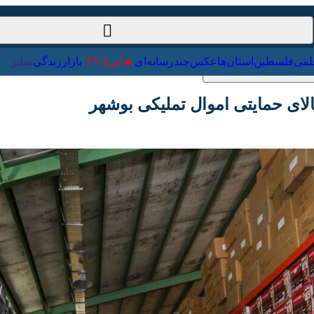
ت‌خارجی
علمی
فلسطین
استان‌ها
عکس
چندرسانه‌ای
ایرنا TV
با