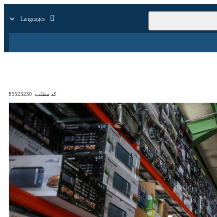
زار
زندگی
سایر
کد مطلب:
85525230