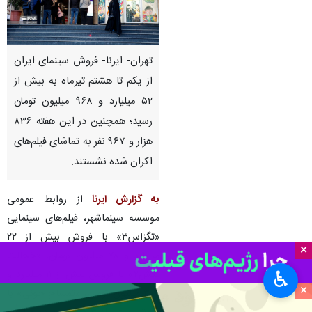
تهران- ایرنا- فروش سینمای ایران
از یکم تا هشتم تیرماه به بیش از
۵۲ میلیارد و ۹۶۸ میلیون تومان
رسید؛ همچنین در این هفته ۸۳۶
هزار و ۹۶۷ نفر به تماشای فیلم‌های
اکران شده نشستند.
به گزارش ایرنا
از روابط عمومی
موسسه سینماشهر، فیلم‌های سینمایی
«تگزاس۳» با فروش بیش از ۲۲
×
میلیارد و ۷۸ میلیون تومان، «خجالت
♿︎
نکش۲» با فروش بیش از ۱۱ میلیارد و
×
۳۰۳ میلیون تومان، «تمساح خونی» با