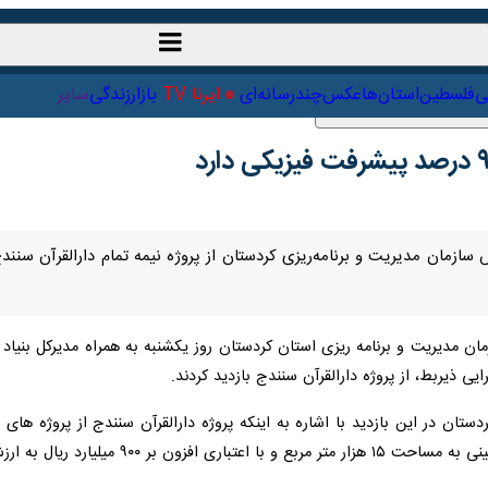
ت‌خارجی
علمی
فلسطین
استان‌ها
عکس
چندرسانه‌ای
ایرنا TV
با