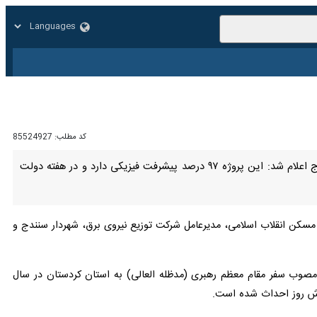
زار
زندگی
سایر
کد مطلب:
85524927