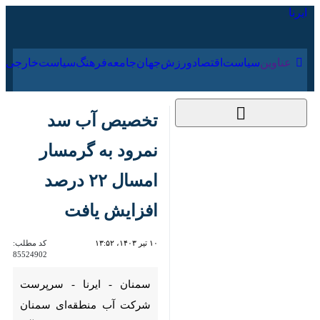
۱۶ مرداد ۱۴۰۵
عناوین‌
سیاست
اقتصاد
ورزش
جهان
جامعه
فرهنگ
سیاس
تخصیص آب سد نمرود
به گرمسار امسال ۲۲
درصد افزایش یافت
۱۰ تیر ۱۴۰۳، ۱۳:۵۲
کد مطلب:
85524902
سمنان - ایرنا - سرپرست شرکت
آب منطقه‌ای سمنان با اشاره به
وضعیت تامین آب مردم
شهرستان‌های گرمسار و آرادان