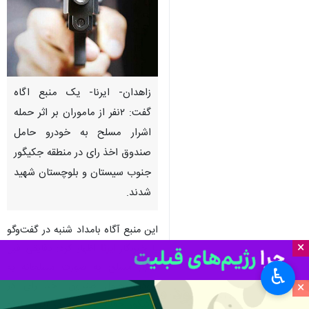
زاهدان- ایرنا- یک منبع اگاه
گفت: ۲نفر از ماموران بر اثر حمله
اشرار مسلح به خودرو حامل
صندوق اخذ رای در منطقه جکیگور
جنوب سیستان و بلوچستان شهید
شدند.
این منبع آگاه بامداد شنبه در گفت‌وگو
×
با خبرنگار
ایرنا
اظهار کرد: دقایقی قبل
اشرار مسلح به صورت مسلحانه به
♿︎
خودرو حامل صندوق اخذ رای در
×
جکیگور حمله کردند که در این حادثه