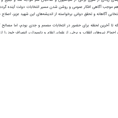
ی‌های زیادی از سوی برخی از سیاسیون و صاحبان قلم مواجه شد و تبلیغ و
هم موجب آگاهی افکار عمومی و روشن شدن مسیر انتخابات دولت آینده گردد؛ 
نتخابی آگاهانه و تحقق دولتی برخواسته از اندیشه‌های این شهید عزیز، اصلاح 
نکه تا آخرین لحظه برای حضور در انتخابات مصمم و جدی بودم، اما مصالح کل
اع نیروهای انقلاب و برخی از علمای اعلام و دلسوزان، انصراف خود را از 
ه همان ادامه راه شهید رئیسی عزیز است، امری لازم و ضروری می‌بینم و امیدو
 ستادهای انتخاباتی‌ام در سراسر کشور که در این عرصه بی‌دریغ همراهیم کر
 و بابت عدم ادامه مسیر از ایشان صمیمانه عذرخواهم و خاضعانه همگان را 
 پای صندوق های رای نشان خواهیم داد که این علم بر زمین نخواهد ماند.
بلند امام راحل و شهدای انقلاب اسلامی به‌ویژه شهدای گرانقدر پرواز اردیبهش
 مسالت می‌نمایم.