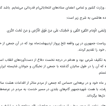
زارت کشور و تمامی اعضای ستادهای انتخاباتی‌ام قدردانی می‌نمایم. باشد که ر
اده هاشمی به شرح زیر است:
رْتَضَی الْإِمَام التَّقِیّ النَّقِی وَ حُجَّتِک عَلَی مَنْ فَوْقَ الْأَرْضِ وَ مَنْ تَحْتَ الثَّرَی
یاست جمهوری در پی واقعه تلخ پرواز اردیبهشت‌ماه بود که در آن جمعی از خد
خود را تقدیم کردند.
ه تکلیف شرعی بود و هدفم در درجه نخست دفاع از دست‌آوردهای انقلاب اسلا
 که آن را در طول سالیان گذشته با جمعی از نخبگان و جوانان شایسته ایرا
نستم.
ماه خود و در برهه‌ایی حساس که جمعی از مردم متاثر از اقدامات هشت ساله د
وطنانم را می‌گرفت، با همت شهیدجمهور گام‌های بلندی در مسیر خدمت به مردم در
‌ها برگرداند.