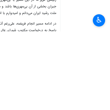
رئیسی عزیز ما در این مسیر با بی‌مهر
جبران بخشی از آن بی‌مهری‌ها باشد و 
ملت رشید ایران می‌دانم و امیدوارم با ا
♿︎
در ادامه مسیر انجام فریضه، علی‌رغم آ
پاسخ به درخواست مکتوب شورای عالی اجم
×
انقلاب را برای نیل به اهداف ذکر شده ک
از آحاد ملت شریف ایران، تک‌تک اعضای
ابراز لطف و محبت نمودند، تشکر می‌کنم
جمعه هشتم تیرماه با حضور حداکثری در
در پایان سلام و درود می‌فرستم به روح 
سربلندی، اقتدار و موفقیت‌های روزافزون
سیاست
احزاب و تشکل‌ها
۱۰ نفر