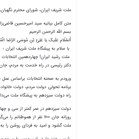
ملت شریف ایران، شورای محترم نگهبان، و
متن کامل بیانیه سید امیرحسین قاضی‌ز
بسم الله الرحمن الرحیم
أَلسَّلٰام عَلَیکَ یا عَلِیّ بْنِ مُوسَی الرِّضَا الْمُ
با سلام به پیشگاه ملت شریف ایران ؛
ملت رشید ایران! چهاردهمین انتخابات ر
دکتر رئیسی در راه خدمت به مردم، جان 
ورودم به صحنه انتخابات براساس عمل ب
برنامه تحولی دولت مردم، دولت خانواده
راه دولت سیزدهم به پیشگاه ملت می‌دا
دولت سیزدهم در عمر کمتر از سی و چهار 
روزانه جان ۷۰۰ نفر از هم
ملت گشود و امید به فردای روشن را به دل