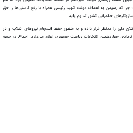
 تبیین دست‌آوردهای دولت سیزدهم در صحنه انتخابات، تکلیفی بود که هم
چرا که رسیدن به اهداف دولت شهید رئیسی همراه با رفع کاستی‌ها را حق
سازوکارهای حکمرانی کشور تداوم یابد.
ان ملی را مدنظر قرار داده و به منظور حفظ انسجام نیروهای انقلاب و در
نامزدی چهاردهمین انتخابات ریاست جمهوری اعلام می‌دارم. اجماع در جبهه
ارم با کمک سایرین، اجماع در جبهه نیروهای انقلاب محقق گردد.
دند و همه کسانی که دل در گروی تحقق دولت مردم، دولت خانواده بستند و
به حمایت از جبهه انقلاب و انتخاب آگاهانه دعوت می‌نمایم. به فضل الهی
ت‌ماه و از درگاه خداوند متعال برای ملت عزیز ایران و رهبری معظم انقلاب