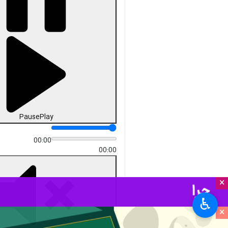
Pause
Play
00:00
00:00
×
♿︎
×