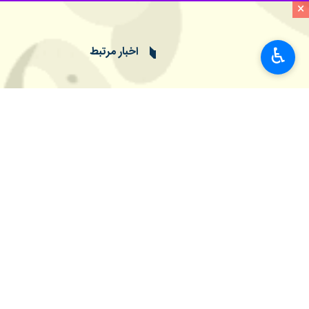
×
در این بیانیه آمده است: بیانیه آمریکا
مذبوحانه برای سرپوش گذاشتن بر رسوایی
♿︎
صنعا با اشاره به رفتارهای خصمانه و س
مشکوک سفارتخانه‌های این کشورها و ب
پیشتر «عبدالحکیم هاشم الخیوانی» ر
جاسوسی گسترده آمریکا و (رژیم) اسرا
داشته است.
وی گفته بود: شبکه جاسوسی آمریکا و اس
تا فعالیت‌های خود را مخفیانه انجام دهند
جهان
آسیای غربی
۰ نفر