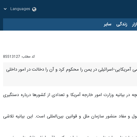
زار
زندگی
سایر
کد مطلب:
85513127