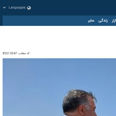
زار
زندگی
سایر
کد مطلب:
85513047